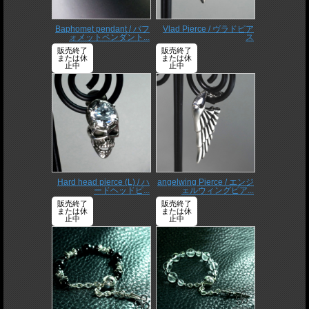
Baphomet pendant / バフ
Vlad Pierce / ヴラドピア
ォメットペンダント...
ス
販売終了
販売終了
または休
または休
止中
止中
Hard head pierce (L) / ハ
angelwing Pierce / エンジ
ードヘッドピ...
ェルウィングピア...
販売終了
販売終了
または休
または休
止中
止中