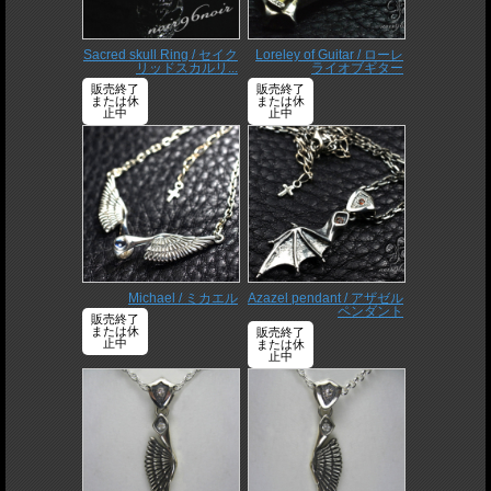
Sacred skull Ring / セイク
Loreley of Guitar / ローレ
リッドスカルリ...
ライオブギター
販売終了
販売終了
または休
または休
止中
止中
Michael / ミカエル
Azazel pendant / アザゼル
ペンダント
販売終了
または休
販売終了
止中
または休
止中