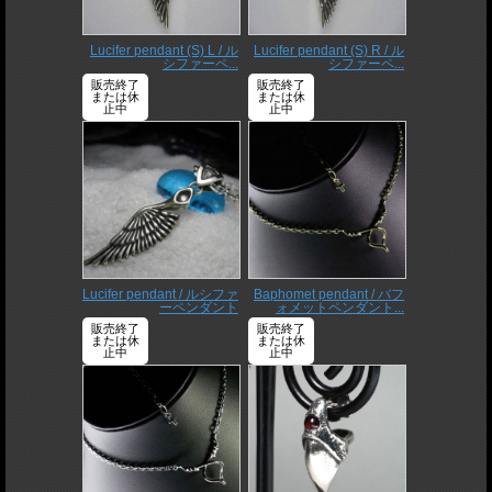
Lucifer pendant (S) L / ル
Lucifer pendant (S) R / ル
シファーペ...
シファーペ...
販売終了
販売終了
または休
または休
止中
止中
Lucifer pendant / ルシファ
Baphomet pendant / バフ
ーペンダント
ォメットペンダント...
販売終了
販売終了
または休
または休
止中
止中