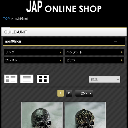
TOP
>
noir96noir
GUILD-UNIT
noir96noir
リング
ペンダント
ブレスレット
ピアス
1 / 2ページ
（全31件）
1
2
次へ