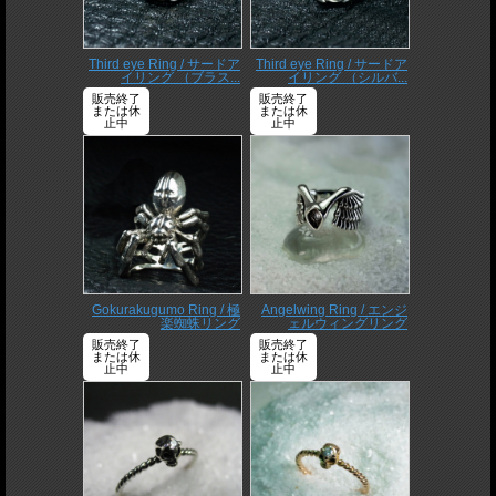
Third eye Ring / サードア
Third eye Ring / サードア
イリング （ブラス...
イリング （シルバ...
販売終了
販売終了
または休
または休
止中
止中
Gokurakugumo Ring / 極
Angelwing Ring / エンジ
楽蜘蛛リング
ェルウィングリング
販売終了
販売終了
または休
または休
止中
止中