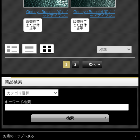
God eye Bracelet (4) / ゴ
God eye Bracelet (0) / ゴ
ッドアイブレ...
ッドアイブレ...
販売終了
販売終了
または休
または休
止中
止中
1 / 2ページ
（全31件）
1
2
次へ
商品検索
キーワード検索
お店のトップへ戻る