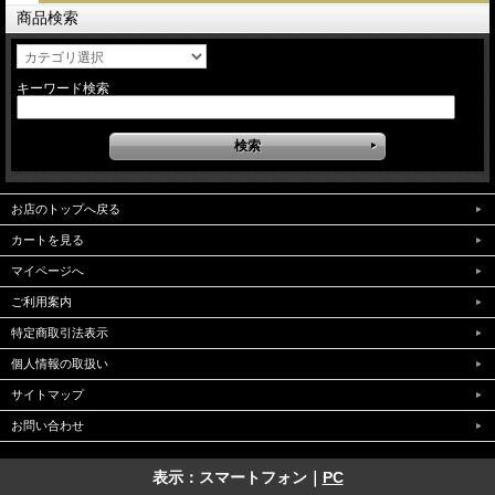
商品検索
キーワード検索
お店のトップへ戻る
カートを見る
マイページへ
ご利用案内
特定商取引法表示
個人情報の取扱い
サイトマップ
お問い合わせ
表示：スマートフォン｜
PC