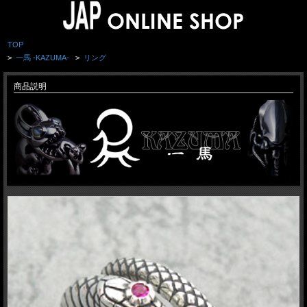
TOP
>
一馬 -KAZUMA-
>
リング
商品説明