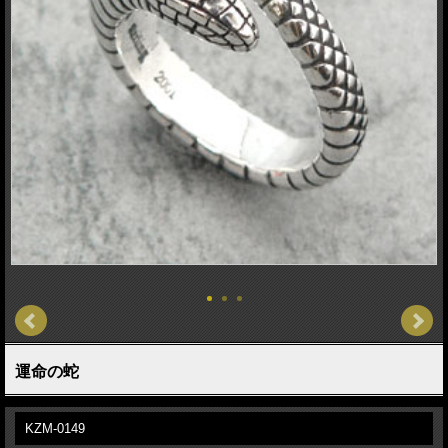
運命の蛇
KZM-0149