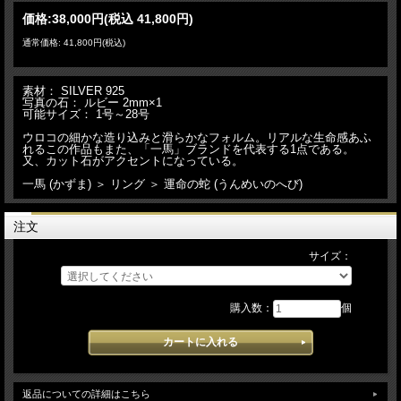
価格:
38,000円
(税込 41,800円)
通常価格: 41,800円(税込)
素材： SILVER 925
写真の石： ルビー 2mm×1
可能サイズ： 1号～28号
ウロコの細かな造り込みと滑らかなフォルム。リアルな生命感あふ
れるこの作品もまた、「一馬」ブランドを代表する1点である。
又、カット石がアクセントになっている。
一馬 (かずま) ＞ リング ＞ 運命の蛇 (うんめいのへび)
注文
サイズ：
購入数：
個
返品についての詳細はこちら