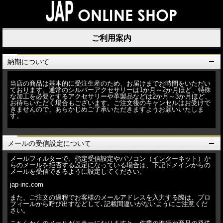
ご利用案内
納期について
当店の商品は基本的に受注生産のため、お届けまでお時間をいただい
ております。通常のシルバーアクセサリーは1か月～2か月ほど、特殊
な加工を必要とするアクセサリーや革製品などは2か月～3か月ほど、
お待ちいただく場合もございます。ご注文後のキャンセルはお受けで
きませんので、あらかじめご了承いただきますようお願いいたしま
す。
メールの受信設定について
メールフィルターで、指定受信設定やパソコン（インターネット）か
らのメールを拒否する設定になっている場合は、下記ドメインからの
メールを受信できるように設定してください。
jap-inc.com
また、ご注文の過程でお客様のメールアドレスを入力する際は、プロ
フィールから呼び出すなどして､記載間違いがないようにご注意くだ
さい。