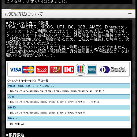
ビスを終了させていただきました。
お支払方法について
■クレジットカード決済
VISA、MASTER、NICOS、UFJ、DC、JCB、AMEX、Dinersのクレ
ジットカードがご利用いただけます。分割でのお支払いも可能です。
クレジットカード会社のシステム上、発送時まで与信を維持できない
（決済が無効になる）場合があるため、ご注文を確認した時点で、決
済処理をさせていただきます。
※海外発行のクレジットカードはご利用いただくことができません。
※注文者様の本人確認（電話確認、身分証明書のFAX確認など）をお
願いする場合がございます。
■銀行振込