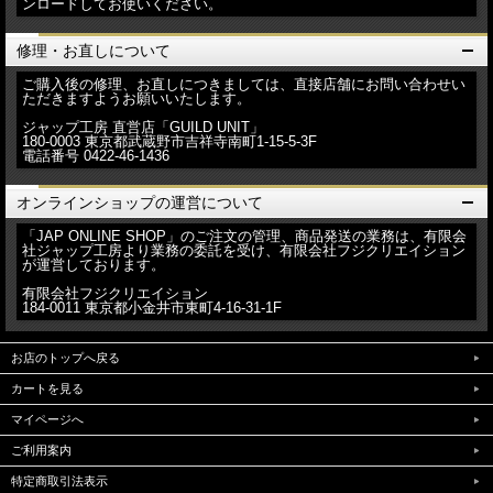
ンロードしてお使いください。
修理・お直しについて
ご購入後の修理、お直しにつきましては、直接店舗にお問い合わせい
ただきますようお願いいたします。
ジャップ工房 直営店「GUILD UNIT」
180-0003 東京都武蔵野市吉祥寺南町1-15-5-3F
電話番号 0422-46-1436
オンラインショップの運営について
「JAP ONLINE SHOP」のご注文の管理、商品発送の業務は、有限会
社ジャップ工房より業務の委託を受け、有限会社フジクリエイション
が運営しております。
有限会社フジクリエイション
184-0011 東京都小金井市東町4-16-31-1F
お店のトップへ戻る
カートを見る
マイページへ
ご利用案内
特定商取引法表示