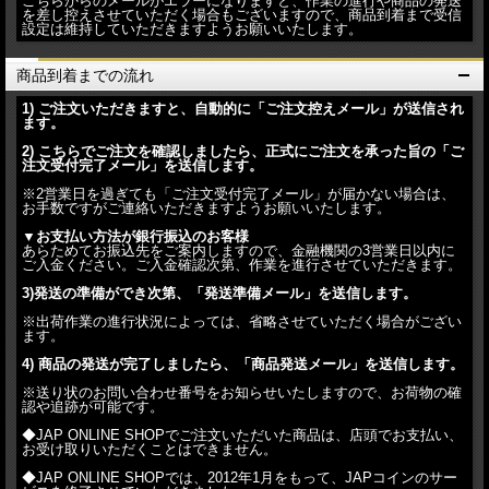
こちらからのメールがエラーになりますと、作業の進行や商品の発送
を差し控えさせていただく場合もございますので、商品到着まで受信
設定は維持していただきますようお願いいたします。
商品到着までの流れ
1) ご注文いただきますと、自動的に「ご注文控えメール」が送信され
ます。
2) こちらでご注文を確認しましたら、正式にご注文を承った旨の「ご
注文受付完了メール」を送信します。
※2営業日を過ぎても「ご注文受付完了メール」が届かない場合は、
お手数ですがご連絡いただきますようお願いいたします。
▼お支払い方法が銀行振込のお客様
あらためてお振込先をご案内しますので、金融機関の3営業日以内に
ご入金ください。ご入金確認次第、作業を進行させていただきます。
3)発送の準備ができ次第、「発送準備メール」を送信します。
※出荷作業の進行状況によっては、省略させていただく場合がござい
ます。
4) 商品の発送が完了しましたら、「商品発送メール」を送信します。
※送り状のお問い合わせ番号をお知らせいたしますので、お荷物の確
認や追跡が可能です。
◆JAP ONLINE SHOPでご注文いただいた商品は、店頭でお支払い、
お受け取りいただくことはできません。
◆JAP ONLINE SHOPでは、2012年1月をもって、JAPコインのサー