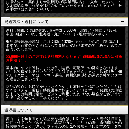
お振込先のご案内より金融機関の3営業日以内にご入金ください。ご
入金確認次第、作業を進行させていただきます。恐れ入りますが、振
込手数料はご負担ください。
発送方法・送料について
送料：関東/南東北/信越/北陸/中部：693円、北東北・関西：715円、
中国/四国：770円、北海道・九州：880円（離島地域を除く）
※沖縄等離島地域は、ご注文時に1320円（60cmサイズ）で計算され
ますが、荷物の大きさによって金額が変わりますので、あらためてご
案内いたします。
55,000円以上のご注文は送料無料となります（離島地域の場合は別途
お見積り）。
基本的にヤマト運輸、または佐川急便の宅配便での発送となります
が、お客様がお選びいただくことはできません。また、お届け先、梱
包サイズによっては、ヤマト運輸、佐川急便以外の運送会社で発送す
る場合がございます。
商品の製作にお時間をいただくため、到着日をご指定いただくことは
できませんが、曜日と時間帯をご指定いただけます。（お届けの地域
によっては時間指定サービスをご利用いただけない場合がございます
ので、あらかじめご了承ください。）
領収書について
書面による領収書が別途必要な場合は、PDFファイルの電子領収書を
発行させていただきます。ご希望の方は、ご注文の際、通信欄のその
旨お書き添えください。ファイルのURLをお知らせしますので、ダウ