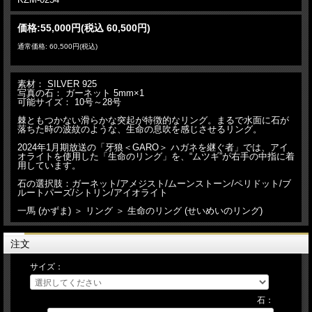
価格:
55,000円
(税込 60,500円)
通常価格: 60,500円(税込)
素材： SILVER 925
写真の石： ガーネット 5mm×1
可能サイズ： 10号～28号
棘ともつかない滑らかな突起が特徴的なリング。まるで水面に石が
落ちた時の波紋のような、生命の息吹を感じさせるリング。
2024年1月期放送の「牙狼＜GARO＞ ハガネを継ぐ者」では、アイ
オライトを使用した「生命のリング」を、“ムツギ”が右手の中指に着
用しています。
石の選択肢：ガーネット/アメジスト/ムーンストーン/ペリドット/ブ
ルートパーズ/シトリン/アイオライト
一馬 (かずま) ＞ リング ＞ 生命のリング (せいめいのリング)
注文
サイズ：
石：