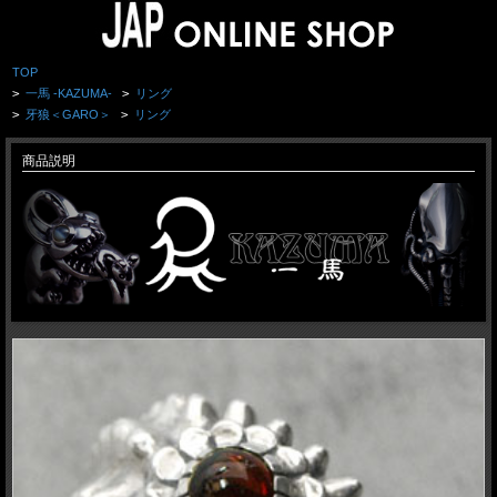
TOP
>
一馬 -KAZUMA-
>
リング
>
牙狼＜GARO＞
>
リング
商品説明