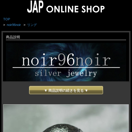
TOP
>
noir96noir
>
リング
商品説明
▼ 商品説明の続きを見る ▼