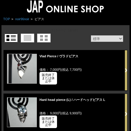
TOP
>
noir96noir
>
ピアス
1 / 1ページ
（全3件）
Vlad Pierce / ヴラドピアス
価格： 7,000円(税込 7,700円)
販売終了
または休
止中
Hard head pierce (L) / ハードヘッドピアス L
価格： 9,000円(税込 9,900円)
販売終了
または休
止中