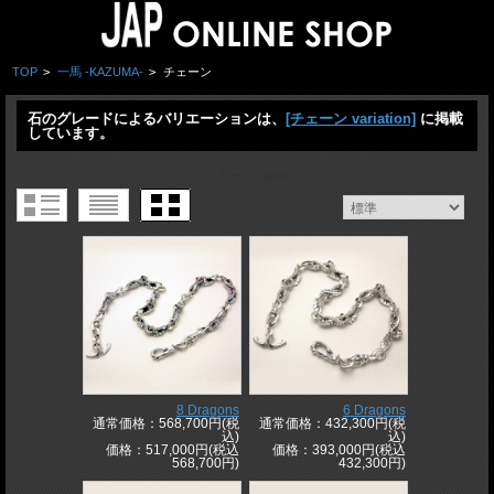
TOP
>
一馬 -KAZUMA-
>
チェーン
石のグレードによるバリエーションは、
[チェーン variation]
に掲載
しています。
1 / 1ページ
（全9件）
8 Dragons
6 Dragons
通常価格：568,700円(税
通常価格：432,300円(税
込)
込)
価格：517,000円(税込
価格：393,000円(税込
568,700円)
432,300円)