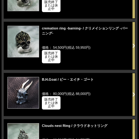
販売終了
または休
止中
cremation ring -barning- / クリメイションリング -バー
ニング-
価格： 54,500円(税込 59,950円)
販売終了
または休
止中
B.H.Goat / ビー・エイチ・ゴート
価格： 80,000円(税込 88,000円)
販売終了
または休
止中
Clouds nest Ring / クラウドネットリング