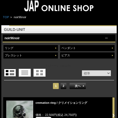
TOP
>
noir96noir
GUILD-UNIT
noir96noir
リング
ペンダント
ブレスレット
ピアス
1 / 2ページ
（全31件）
1
2
次へ
cremation ring / クリメイションリング
価格： 22,500円(税込 24,750円)