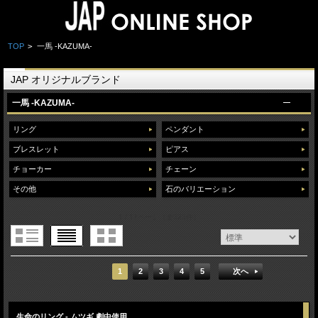
TOP
>
一馬 -KAZUMA-
JAP オリジナルブランド
一馬 -KAZUMA-
リング
ペンダント
ブレスレット
ピアス
チョーカー
チェーン
その他
石のバリエーション
1 / 17ページ
（全323件）
1
2
3
4
5
次へ
生命のリング - ムツギ 劇中使用