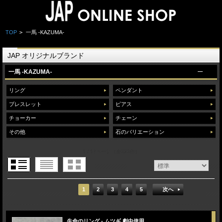
TOP
>
一馬 -KAZUMA-
JAP オリジナルブランド
一馬 -KAZUMA-
リング
ペンダント
ブレスレット
ピアス
チョーカー
チェーン
その他
石のバリエーション
1 / 17ページ
（全323件）
1
2
3
4
5
次へ
生命のリング - ムツギ 劇中使用