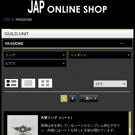
TOP
>
PASSIONE
GUILD-UNIT
PASSIONE
リング
ペンダント
ピアス
1 / 2ページ
（全28件）
1
2
次へ
天使リング（ハート）
表側は矢を刺しているハートのエンブレム的なデザイ
ン。内側にはハートを持った天使が隠れています。