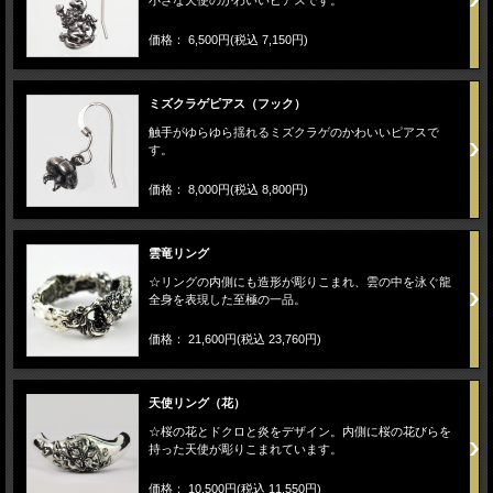
小さな天使のかわいいピアスです。
価格： 6,500円(税込 7,150円)
ミズクラゲピアス（フック）
触手がゆらゆら揺れるミズクラゲのかわいいピアスで
す。
価格： 8,000円(税込 8,800円)
雲竜リング
☆リングの内側にも造形が彫りこまれ、雲の中を泳ぐ龍
全身を表現した至極の一品。
価格： 21,600円(税込 23,760円)
天使リング（花）
☆桜の花とドクロと炎をデザイン。内側に桜の花びらを
持った天使が彫りこまれています。
価格： 10,500円(税込 11,550円)