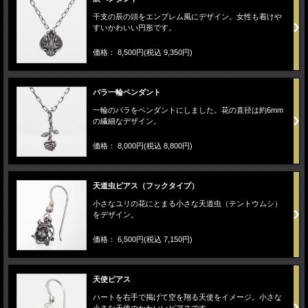
干支の辰の頭をエンブレム風にデザイン。女性も着けや
すいかわいい円形です。
価格： 8,500円(税込 9,350円)
バラ一輪ペンダント
一輪のバラをペンダントにしました。花の直径は約6mm
の繊細なデザイン。
価格： 8,000円(税込 8,800円)
天道虫ピアス（フックタイプ）
小さなユリの花にとまる小さな天道虫（テントウムシ）
をデザイン。
価格： 6,500円(税込 7,150円)
天使ピアス
ハートを右手で掲げて空を翔る天使をイメージ。小さな