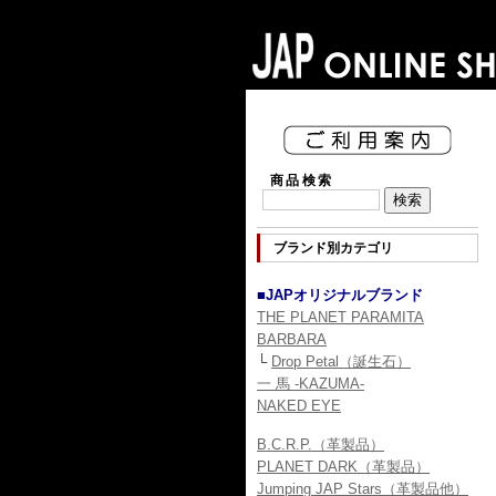
商品検索
ブランド別カテゴリ
■JAPオリジナルブランド
THE PLANET PARAMITA
BARBARA
└
Drop Petal（誕生石）
一 馬 -KAZUMA-
NAKED EYE
B.C.R.P.（革製品）
PLANET DARK（革製品）
Jumping JAP Stars（革製品他）