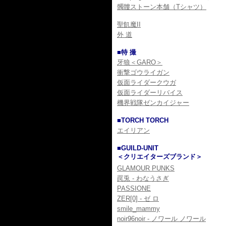
髑髏ストーン本舗（Tシャツ）
聖飢魔II
外 道
■特 撮
牙狼＜GARO＞
衝撃ゴウライガン
仮面ライダークウガ
仮面ライダーリバイス
機界戦隊ゼンカイジャー
■TORCH TORCH
エイリアン
■GUILD-UNIT
＜クリエイターズブランド＞
GLAMOUR PUNKS
罠兎 - わなうさぎ
PASSIONE
ZER[0] - ゼ ロ
smile_mammy
noir96noir - ノワール ノワール