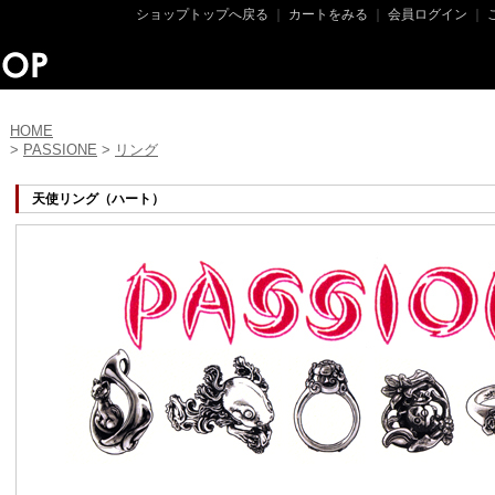
ショップトップへ戻る
｜
カートをみる
｜
会員ログイン
｜
HOME
>
PASSIONE
>
リング
天使リング（ハート）