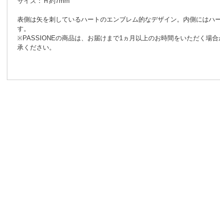
サイズ：Ｈ約7mm
表側は矢を刺しているハートのエンブレム的なデザイン。内側にはハ
す。
※PASSIONEの商品は、お届けまで1ヵ月以上のお時間をいただく場
承ください。