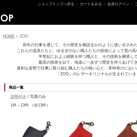
ショップトップへ戻る
｜
カートをみる
｜
会員ログイン
｜
HOME
> ZOO
長年の仕事を通じて、その歴史を物語るかのように使い古され
これらの道具たちと、ゆるぎのない職人たちの技術によって質の高
半世紀におよぶ経験を持つ職人と、その技術を継承し
最高の技術を以て、地道に一歩ずつ歴史を作りあげて
真剣な姿勢で仕事に取り組む職人たちの熱い心と、革特有のにおい
「ZOO」のレザーオリジナルが生まれていき
商品一覧
説明付き
/ 写真のみ
1件～13件 （全13件）