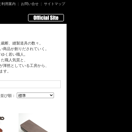
ご利用案内
｜
お問い合せ
｜
サイトマップ
た裁断、縫製道具の数々。
い商品が創りだされていく。
てゆく若い職人。
きた職人気質と、
が渾然としている工房から、
ます。
並び順：