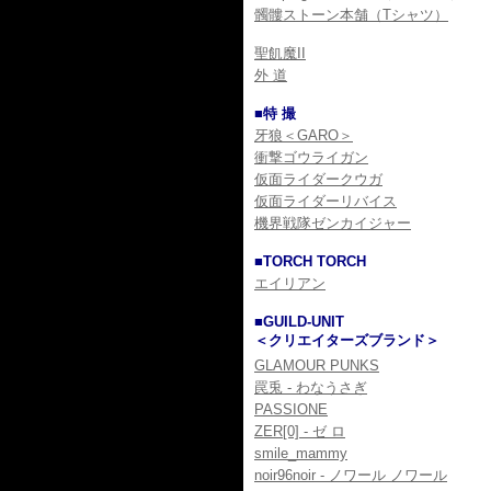
髑髏ストーン本舗（Tシャツ）
聖飢魔II
外 道
■特 撮
牙狼＜GARO＞
衝撃ゴウライガン
仮面ライダークウガ
仮面ライダーリバイス
機界戦隊ゼンカイジャー
■TORCH TORCH
エイリアン
■GUILD-UNIT
＜クリエイターズブランド＞
GLAMOUR PUNKS
罠兎 - わなうさぎ
PASSIONE
ZER[0] - ゼ ロ
smile_mammy
noir96noir - ノワール ノワール