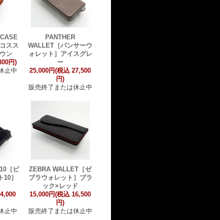
 CASE
PANTHER
イコスス
WALLET［パンサーウ
ラウン
ォレット］アイスグレ
300円)
ー
休止中
25,000円(税込 27,500
円)
販売終了または休止中
 10［ピ
ZEBRA WALLET［ゼ
10］
ブラウォレット］ブラ
ック×レッド
4,000
15,000円(税込 16,500
円)
休止中
販売終了または休止中