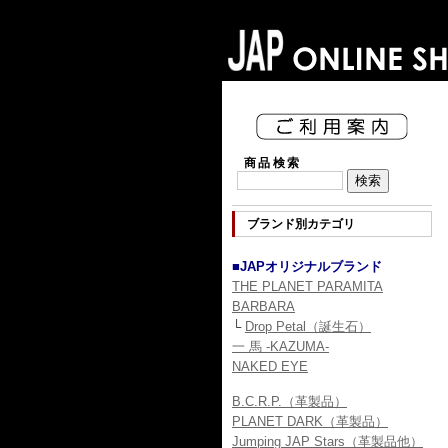
商品検索
ブランド別カテゴリ
■JAPオリジナルブランド
THE PLANET PARAMITA
BARBARA
└
Drop Petal（誕生石）
一 馬 -KAZUMA-
NAKED EYE
B.C.R.P.（革製品）
PLANET DARK（革製品）
Jumping JAP Stars（革製品他）