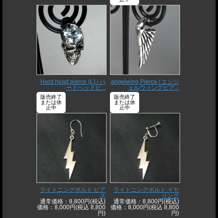
Hard head pierce (L) / ハ
angelwing Pierce / エンジ
ードヘッドピ...
ェルウィングピア...
販売終了
販売終了
または休
または休
止中
止中
ライトニングボルト ピア
ライトニングボルト イヤ
ス
リング
通常価格：8,800円(税込)
通常価格：8,800円(税込)
価格：8,000円(税込 8,800
価格：8,000円(税込 8,800
円)
円)