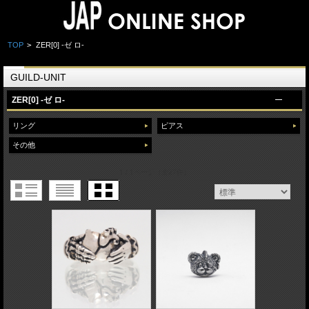
TOP
>
ZER[0] -ゼ ロ-
GUILD-UNIT
ZER[0] -ゼ ロ-
リング
ピアス
その他
1 / 1ページ
（全27件）