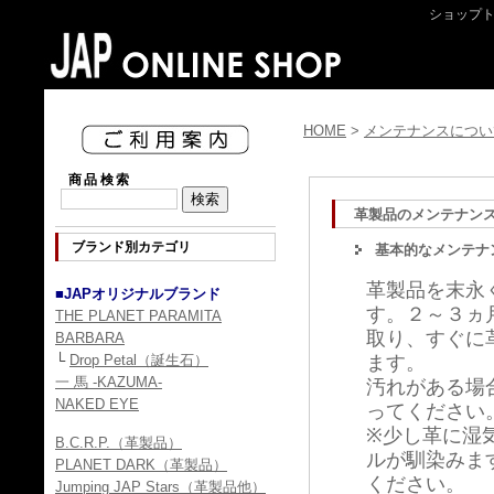
ショップ
HOME
>
メンテナンスについ
商品検索
革製品のメンテナン
ブランド別カテゴリ
基本的なメンテナ
革製品を末永
■JAPオリジナルブランド
す。２～３ヵ
THE PLANET PARAMITA
取り、すぐに
BARBARA
└
Drop Petal（誕生石）
ます。
一 馬 -KAZUMA-
汚れがある場
NAKED EYE
ってください
※少し革に湿
B.C.R.P.（革製品）
ルが馴染みま
PLANET DARK（革製品）
ください。
Jumping JAP Stars（革製品他）