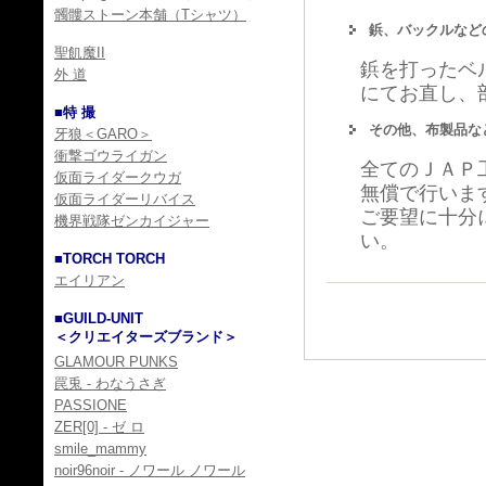
髑髏ストーン本舗（Tシャツ）
鋲、バックルなど
聖飢魔II
鋲を打ったベ
外 道
にてお直し、
■特 撮
その他、布製品な
牙狼＜GARO＞
衝撃ゴウライガン
全てのＪＡＰ
仮面ライダークウガ
無償で行いま
仮面ライダーリバイス
ご要望に十分
機界戦隊ゼンカイジャー
い。
■TORCH TORCH
エイリアン
■GUILD-UNIT
＜クリエイターズブランド＞
GLAMOUR PUNKS
罠兎 - わなうさぎ
PASSIONE
ZER[0] - ゼ ロ
smile_mammy
noir96noir - ノワール ノワール