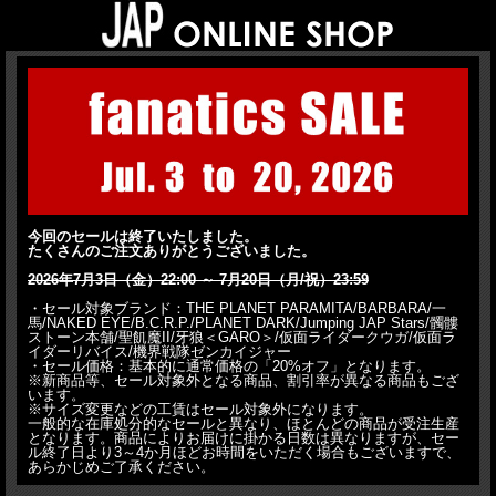
今回のセールは終了いたしました。
たくさんのご注文ありがとうございました。
2026年7月3日（金）22:00 ～ 7月20日（月/祝）23:59
・セール対象ブランド：THE PLANET PARAMITA/BARBARA/一
馬/NAKED EYE/B.C.R.P./PLANET DARK/Jumping JAP Stars/髑髏
ストーン本舗/聖飢魔II/牙狼＜GARO＞/仮面ライダークウガ/仮面ラ
イダーリバイス/機界戦隊ゼンカイジャー
・セール価格：基本的に通常価格の「20%オフ」となります。
※新商品等、セール対象外となる商品、割引率が異なる商品もござ
います。
※サイズ変更などの工賃はセール対象外になります。
一般的な在庫処分的なセールと異なり、ほとんどの商品が受注生産
となります。商品によりお届けに掛かる日数は異なりますが、セー
ル終了日より3～4か月ほどお時間をいただく場合もございますで、
あらかじめご了承ください。