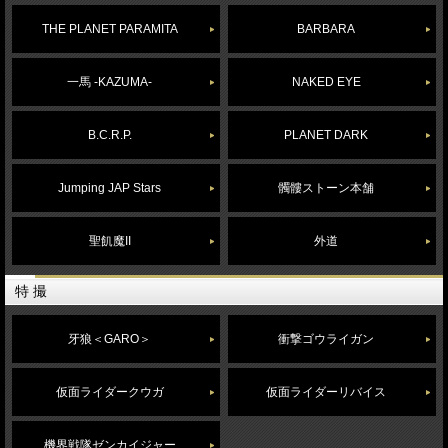
THE PLANET PARAMITA
BARBARA
一馬 -KAZUMA-
NAKED EYE
B.C.R.P.
PLANET DARK
Jumping JAP Stars
髑髏ストーン本舗
聖飢魔II
外道
特 撮
牙狼＜GARO＞
衝撃ゴウライガン
仮面ライダークウガ
仮面ライダーリバイス
機界戦隊ゼンカイジャー