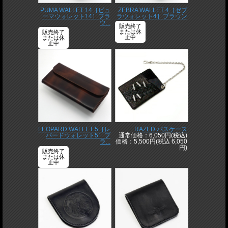
PUMA WALLET 14［ピュ
ZEBRA WALLET 4［ゼブ
ーマウォレット14］ブラ
ラウォレット4］ブラウン
ウ...
販売終了
または休
販売終了
止中
または休
止中
LEOPARD WALLET 5［レ
RAZED パスケース
パードウォレット5］ブ
通常価格：6,050円(税込)
ラ...
価格：5,500円(税込 6,050
円)
販売終了
または休
止中