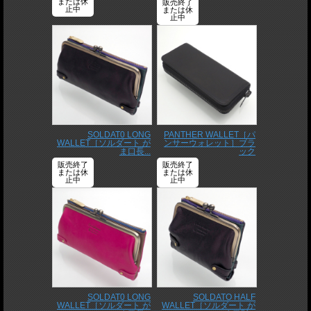
または休
販売終了
止中
または休
止中
SOLDAT0 LONG
PANTHER WALLET［パ
WALLET［ソルダート が
ンサーウォレット］ブラ
ま口長...
ック
販売終了
販売終了
または休
または休
止中
止中
SOLDAT0 LONG
SOLDATO HALF
WALLET［ソルダート が
WALLET［ソルダート が