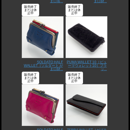
ま口長...
ま口財...
販売終了
販売終了
または休
または休
止中
止中
SOLDATO HALF
PUMA WALLET 10［ピュ
WALLET［ソルダート が
ーマウォレット10］ブラ
ま口財...
ッ...
販売終了
販売終了
または休
または休
止中
止中