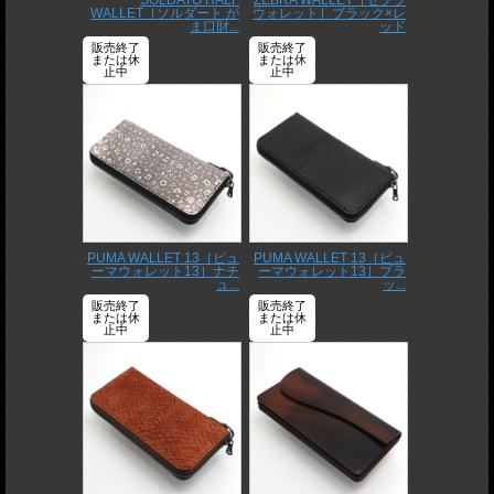
SOLDATO HALF
ZEBRA WALLET［ゼブラ
WALLET［ソルダート が
ウォレット］ブラック×レ
ま口財...
ッド
販売終了
販売終了
または休
または休
止中
止中
PUMA WALLET 13［ピュ
PUMA WALLET 13［ピュ
ーマウォレット13］ナチ
ーマウォレット13］ブラ
ュ...
ッ...
販売終了
販売終了
または休
または休
止中
止中