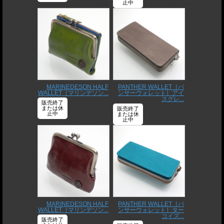
止中
MARINEDESON HALF
PANTHER WALLET［パ
WALLET［マリンデソン...
ンサーウォレット］アイ
スグレ...
販売終了
または休
販売終了
止中
または休
止中
MARINEDESON HALF
PANTHER WALLET［パ
WALLET［マリンデソン...
ンサーウォレット］ター
コイズ...
販売終了