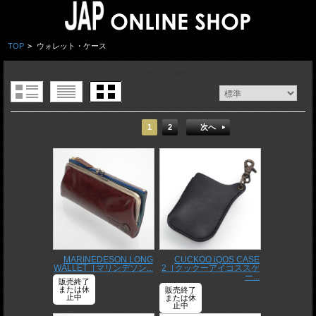
TOP
>
ウォレット・ケース
1 / 2ページ
（全34件）
1
2
次へ
MARINEDESON LONG
CUCKOO iQOS CASE
WALLET［マリンデソン...
2［クックーアイコススケ
ー...
販売終了
または休
販売終了
止中
または休
止中