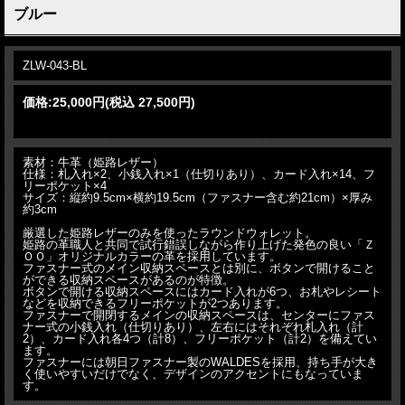
ブルー
ZLW-043-BL
価格:
25,000円
(税込 27,500円)
素材：牛革（姫路レザー）
仕様：札入れ×2、小銭入れ×1（仕切りあり）、カード入れ×14、フ
リーポケット×4
サイズ：縦約9.5cm×横約19.5cm（ファスナー含む約21cm）×厚み
約3cm
厳選した姫路レザーのみを使ったラウンドウォレット。
姫路の革職人と共同で試行錯誤しながら作り上げた発色の良い「Ｚ
ＯＯ」オリジナルカラーの革を採用しています。
ファスナー式のメイン収納スペースとは別に、ボタンで開けること
ができる収納スペースがあるのが特徴。
ボタンで開ける収納スペースにはカード入れが6つ、お札やレシート
などを収納できるフリーポケットが2つあります。
ファスナーで開閉するメインの収納スペースは、センターにファス
ナー式の小銭入れ（仕切りあり）、左右にはそれぞれ札入れ（計
2）、カード入れ各4つ（計8）、フリーポケット（計2）を備えてい
ます。
ファスナーには朝日ファスナー製のWALDESを採用、持ち手が大き
く使いやすいだけでなく、デザインのアクセントにもなっていま
す。