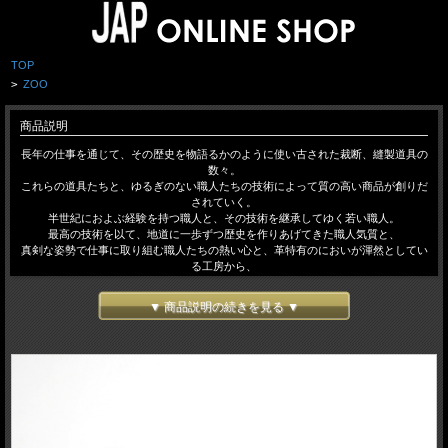
TOP
>
ZOO
商品説明
長年の仕事を通じて、その歴史を物語るかのように使い古された裁断、縫製道具の
数々。
これらの道具たちと、ゆるぎのない職人たちの技術によって質の高い商品が創りだ
されていく。
半世紀におよぶ経験を持つ職人と、その技術を継承してゆく若い職人。
最高の技術を以て、地道に一歩ずつ歴史を作りあげてきた職人気質と、
真剣な姿勢で仕事に取り組む職人たちの熱い心と、革特有のにおいが渾然としてい
る工房から、
「ZOO」のレザーオリジナルが生まれていきます。
▼ 商品説明の続きを見る ▼