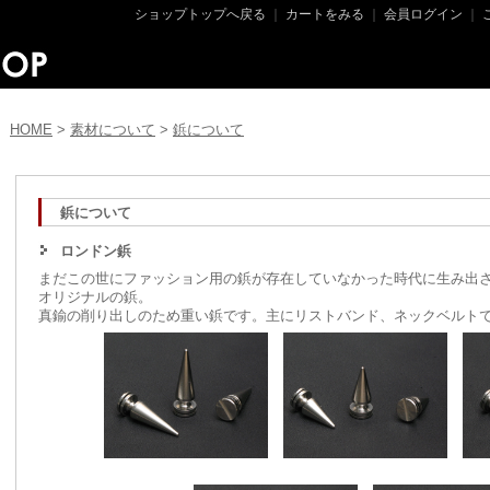
ショップトップへ戻る
｜
カートをみる
｜
会員ログイン
｜
HOME
>
素材について
>
鋲について
鋲について
ロンドン鋲
まだこの世にファッション用の鋲が存在していなかった時代に生み出
オリジナルの鋲。
真鍮の削り出しのため重い鋲です。主にリストバンド、ネックベルト