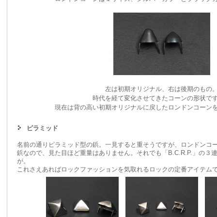
左は初期オリジナル、右は後期のもの
時代を経て変化させてきたコーンの形状で
現在は背の高い初期オリジナルに戻したロンドンコーン
ピラミッド
名前の通りピラミッド型の鋲。一見すると重そうですが、ロンドンコ
鋲なので、見た目ほど重量はありません。それでも「B.C.R.P.」の
が。
これさえあればロックファッションを気取れるロックの定番アイテ