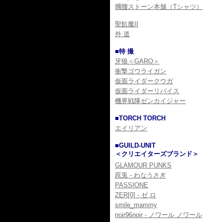
髑髏ストーン本舗（Tシャツ）
聖飢魔II
外 道
■特 撮
牙狼＜GARO＞
衝撃ゴウライガン
仮面ライダークウガ
仮面ライダーリバイス
機界戦隊ゼンカイジャー
■TORCH TORCH
エイリアン
■GUILD-UNIT
＜クリエイターズブランド＞
GLAMOUR PUNKS
罠兎 - わなうさぎ
PASSIONE
ZER[0] - ゼ ロ
smile_mammy
noir96noir - ノワール ノワール