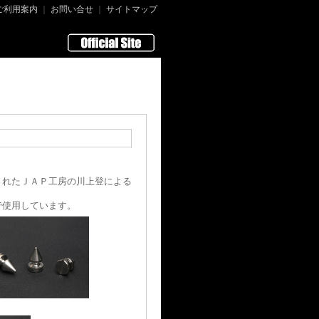
ご利用案内
｜
お問い合せ
｜
サイトマップ
されたＪＡＰ工房の川上登による
で使用しています。