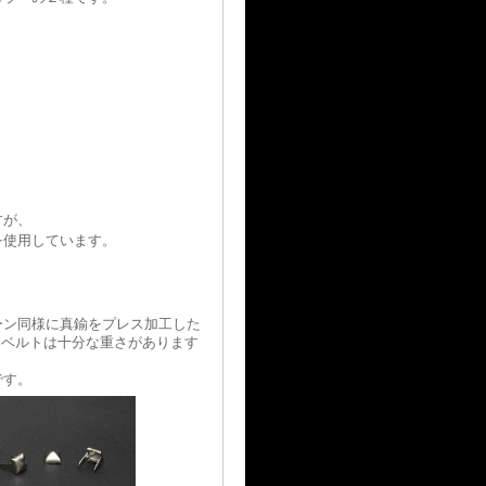
。
すが、
を使用しています。
ーン同様に真鍮をプレス加工した
３連ベルトは十分な重さがあります
ムです。