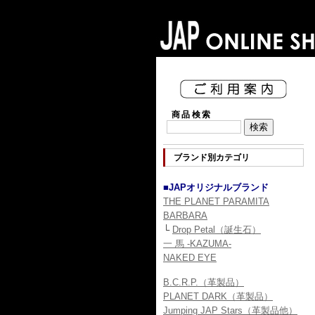
商品検索
ブランド別カテゴリ
■JAPオリジナルブランド
THE PLANET PARAMITA
BARBARA
└
Drop Petal（誕生石）
一 馬 -KAZUMA-
NAKED EYE
B.C.R.P.（革製品）
PLANET DARK（革製品）
Jumping JAP Stars（革製品他）