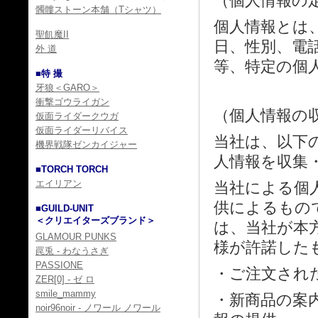
（個人情報の
髑髏ストーン本舗（Tシャツ）
個人情報とは
聖飢魔II
日、性別、電
外 道
等、特定の個
■特 撮
牙狼＜GARO＞
衝撃ゴウライガン
（個人情報の
仮面ライダークウガ
仮面ライダーリバイス
当社は、以下
機界戦隊ゼンカイジャー
人情報を収集
■TORCH TORCH
エイリアン
当社による個
供によるもの
■GUILD-UNIT
＜クリエイターズブランド＞
は、当社が本
GLAMOUR PUNKS
様が許諾した
罠兎 - わなうさぎ
PASSIONE
・ご注文され
ZER[0] - ゼ ロ
smile_mammy
・新商品の案
noir96noir - ノワール ノワール