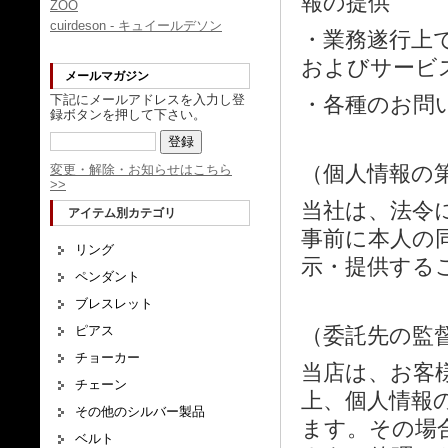
報の提供
ZOO
cuirdeson - キュイールデソン
・業務遂行上
およびサービ
メールマガジン
下記にメールアドレスを入力し登
・各種のお問
録ボタンを押して下さい。
（個人情報の
変更・解除・お知らせはこちら
>>
当社は、法令
アイテム別カテゴリ
事前に本人の
リング
示・提供する
ペンダント
ブレスレット
ピアス
（委託先の監
チョーカー
当店は、お客
チェーン
上、個人情報
その他のシルバー製品
ます。その場
ベルト