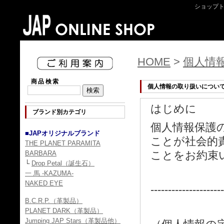
ショップ
HOME
>
個人情
商品検索
個人情報の取り扱いについ
はじめに
ブランド別カテゴリ
個人情報保護
■JAPオリジナルブランド
ことが社会的
THE PLANET PARAMITA
ことをお約束
BARBARA
└
Drop Petal（誕生石）
一 馬 -KAZUMA-
NAKED EYE
---------------------
B.C.R.P.（革製品）
PLANET DARK（革製品）
Jumping JAP Stars（革製品他）