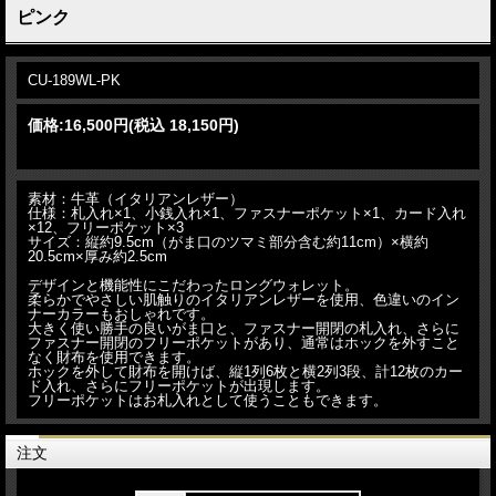
ピンク
CU-189WL-PK
価格:
16,500円
(税込 18,150円)
素材：牛革（イタリアンレザー）
仕様：札入れ×1、小銭入れ×1、ファスナーポケット×1、カード入れ
×12、フリーポケット×3
サイズ：縦約9.5cm（がま口のツマミ部分含む約11cm）×横約
20.5cm×厚み約2.5cm
デザインと機能性にこだわったロングウォレット。
柔らかでやさしい肌触りのイタリアンレザーを使用、色違いのイン
ナーカラーもおしゃれです。
大きく使い勝手の良いがま口と、ファスナー開閉の札入れ、さらに
ファスナー開閉のフリーポケットがあり、通常はホックを外すこと
なく財布を使用できます。
ホックを外して財布を開けば、縦1列6枚と横2列3段、計12枚のカー
ド入れ、さらにフリーポケットが出現します。
フリーポケットはお札入れとして使うこともできます。
注文