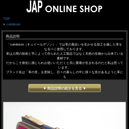
TOP
>
cuirdeson
商品説明
「cuirdeson（キュイールデソン）」では革の風合いを生かせる加工を施した革を
なるべく使用しております。
革は人間の技術と手によって作られた人工製品ではなく天然の生物から出来ている
素材です。
だからこそ身近に感じられお使いいただくと共に愛着が生まれるのだと私は思って
います。
ブランド名は「革の音」を意味し、日々の暮らしの中に様々な音があるように革に
も
いろんな表情＝音があるのでは…という発想から生まれた造語です。
▼ 商品説明の続きを見る ▼