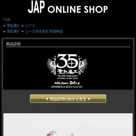
TOP
>
聖飢魔II
>
ピアス
>
聖飢魔II
>
エース清水長官 関連商品
商品説明
▼ 商品説明の続きを見る ▼