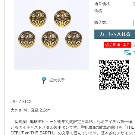
通常価格:
価格:
購入数:
拡大表示
JS2-Z-314G
大きさ M：直径 2.2cm
「聖飢魔II 地球デビュー40周年期間限定再集結」記念アイテム第一
いるダイキャストメタル製ボタンです。聖飢魔IIの紋章の周りを「THE 40th 
DEBUT on THE EARTH」 の文字で囲んでいます。基本的なデザ