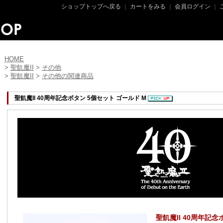
ショップトップへ戻る
｜
カートをみる
｜
会員ログイン
｜
HOME
>
聖飢魔II
>
その他
>
聖飢魔II
>
その他の関連商品
聖飢魔II 40周年記念ボタン 5個セット ゴールド M
聖飢魔II 40周年記念