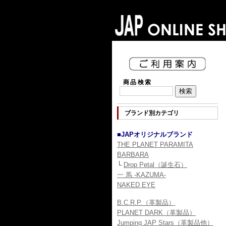
商品検索
ブランド別カテゴリ
■JAPオリジナルブランド
THE PLANET PARAMITA
BARBARA
└
Drop Petal（誕生石）
一 馬 -KAZUMA-
NAKED EYE
B.C.R.P.（革製品）
PLANET DARK（革製品）
Jumping JAP Stars（革製品他）