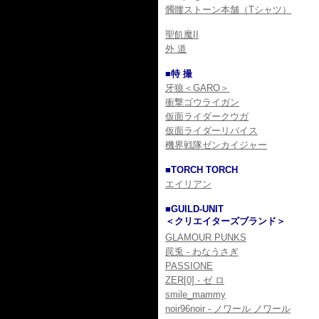
髑髏ストーン本舗（Tシャツ）
聖飢魔II
外 道
■特 撮
牙狼＜GARO＞
衝撃ゴウライガン
仮面ライダークウガ
仮面ライダーリバイス
機界戦隊ゼンカイジャー
■TORCH TORCH
エイリアン
■GUILD-UNIT
＜クリエイターズブランド＞
GLAMOUR PUNKS
罠兎 - わなうさぎ
PASSIONE
ZER[0] - ゼ ロ
smile_mammy
noir96noir - ノワール ノワール