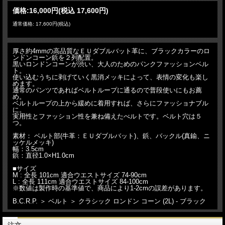
価格:
16,000円
(税込 17,600円)
通常価格: 17,600円(税込)
厚さ約4mmの高品質なＥＵダブルバット革に、ブラックカラーのロ
ンドンコーン鋲を２列配置。
黒いロンドンコーンが渋い、大人のためのパンクファッションベル
ト。
使い込むうちに剥げていく黒消メッキによって、表情の変化も楽し
めます。
通常のパンツであればベルトループに通るので普段使いにもお薦
め。
ベルトループの上から緩めに着用すれば、さらにファッショナブル
に。
実用性とファッション性を兼ね備えたべルトです。ベルト穴は５
つ。
素材： ベルト部(牛革：ＥＵダブルバット)、鋲、バックル(真鍮、ニ
ッケルメッキ)
幅：3.5cm
鋲：直径1.0×H1.0cm
■サイズ
M : 全長 101cm 適合ウエストサイズ 74-90cm
L : 全長 111cm 適合ウエストサイズ 84-100cm
※数値は製作時の基準値で、商品により1-2cmの誤差があります。
B.C.R.P. ＞ ベルト ＞ クラシック ロンドン コーン (2L) - ブラック