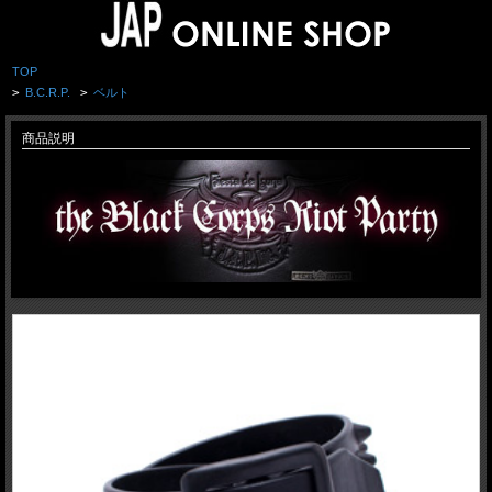
TOP
>
B.C.R.P.
>
ベルト
商品説明