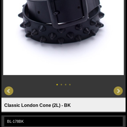
Classic London Cone (2L) - BK
BL-178BK