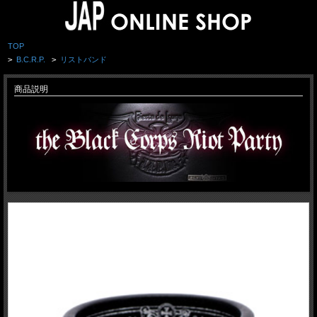
TOP
>
B.C.R.P.
>
リストバンド
商品説明