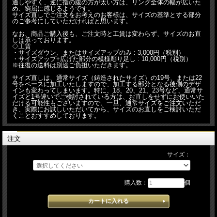
通しやすく、逆に指の腹の方が太い方は、リング全体の幅が広いた
め、窮屈に感じるようです。
サイズ直しでご注文をお考えのお客様は、サイズの基準とする部分
のご参考にしていただければと思います。
なお、商品ご購入後も、ご注文時と工賃は変わらず、サイズのお直
しは承っております。
◇工賃
・サイズダウン、またはサイズアップのみ : 3,000円（税別）
・サイズアップ+広げた部分の模様彫り足し : 10,000円（税別）
※往復の送料は別途ご負担いただきます。
サイズ直しは、通常サイズ（鋳造されたサイズ）の19号、または22
号をベースに加工いたしますので、加工する部分となる後側のデザ
インも変わってしまいます。特に、18、20、21、23号など、通常サ
イズと1号違いでご検討されている方は、お直しをせずにお使いいた
だける可能性もございますので、一旦、通常サイズをご注文いただ
き、実際にお試しいただいてから、サイズのお直しをご検討いただ
くことおすすめしております。
注文
サイズ：
購入数：
個