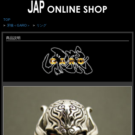
TOP
>
牙狼＜GARO＞
>
リング
商品説明