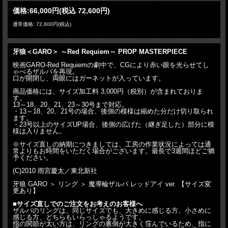
価格:
66,000円
(税込 72,600円)
通常価格: 72,600円(税込)
牙狼＜GARO＞ ～Red Requiem～ PROP MASTERPIECE
映画GARO-Red Requiemの劇中で、CGにより赤い眼を光らせてし
ゃべるザルバを再現。
口が開閉し、両眼にはガーネットが入っています。
商品価格には、サイズ加工料 3,000円（税別）が含まれておりま
す。
13～18、20、21、23～30号まで対応。
・13～18、20、21号の場合、後側の模様は縮めた分だけ切り取られ
ます。
・23号以上のサイズUP場合、後側の広げた（継ぎ足した）部分に模
様は入りません。
※サイズ直しの納期につきましては、工房の作業状況によっては通
常よりもお時間をいただく場合がございます。最長で3週間ほどご猶
予ください。
(C)2010 雨宮慶太／東北新社
牙狼 GARO ＞ リング ＞ 魔導輪ザルバ レッドアイ ver. 【サイズ変
更あり】
■サイズ直しでのご注文をお考えのお客様へ
ザルバのリングは、同じサイズでも、大きめに感じる方、小さめに
感じる方、どちらもいらっしゃるようです。
指の関節が太い方は、リングの裏側が大きく窪んでいるため、指に