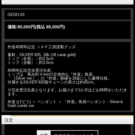
GEDO-03
価格:
80,000円
(税込 88,000円)
外道40周年記念 ＪＡＰ工房謹製グッズ
素材：SILVER 925, 18k (18 carat gold)
トップ（全長）：約2.5cm
トップ（全幅）：約3.0cm
40周年記念完全受注生産。
トップは、厚み約４mmの立体的な『外道』鳥居。
「《Silver ver.》」の『外道』額縁を18金にした豪華仕様。
付属するSILVER 925製チェーンの長さは約45cm。
※完全受注生産となります。お届けまで1か月ほどお時間をいただき
ます。
外道 (げどう) ＞ ペンダント ＞ 『外道』鳥居ペンダント - Silver＆
Gold combi ver.
注文