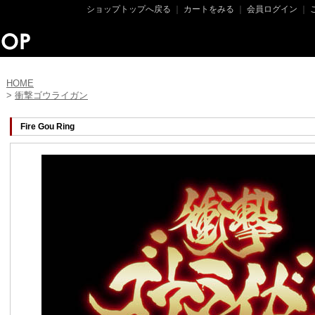
ショップトップへ戻る
｜
カートをみる
｜
会員ログイン
｜
HOME
>
衝撃ゴウライガン
Fire Gou Ring