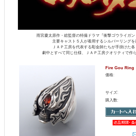
雨宮慶太原作・総監督の特撮ドラマ『衝撃ゴウライガン
主要キャスト５人が着用するシルバーリングを
ＪＡＰ工房を代表する彫金師たちが手掛けた各
劇中とすべて同じ仕様、ＪＡＰ工房クオリティで作
Fire Gou Ring
価格:
サイズ:
購入数: