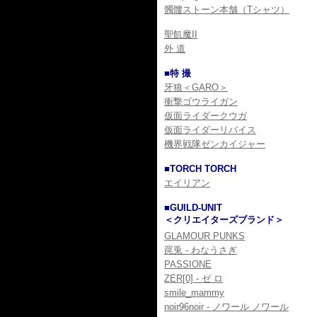
髑髏ストーン本舗（Tシャツ）
聖飢魔II
外 道
■特 撮
牙狼＜GARO＞
衝撃ゴウライガン
仮面ライダークウガ
仮面ライダーリバイス
機界戦隊ゼンカイジャー
■TORCH TORCH
エイリアン
■GUILD-UNIT
＜クリエイターズブランド＞
GLAMOUR PUNKS
罠兎 - わなうさぎ
PASSIONE
ZER[0] - ゼ ロ
smile_mammy
noir96noir - ノワール ノワール