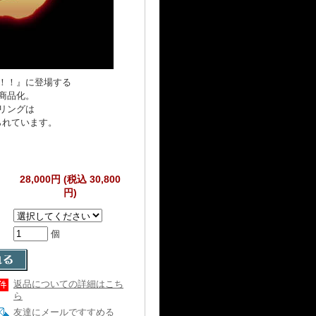
！！』に登場する
商品化。
リングは
られています。
28,000円 (税込 30,800
円)
個
返品についての詳細はこち
ら
友達にメールですすめる