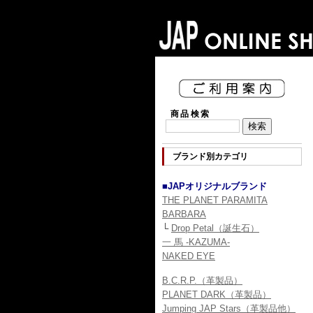
商品検索
ブランド別カテゴリ
■JAPオリジナルブランド
THE PLANET PARAMITA
BARBARA
└
Drop Petal（誕生石）
一 馬 -KAZUMA-
NAKED EYE
B.C.R.P.（革製品）
PLANET DARK（革製品）
Jumping JAP Stars（革製品他）