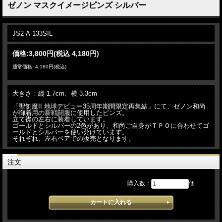
ゼノン マスクイメージピンズ シルバー
JS2-A-133SIL
価格:
3,800円
(税込 4,180円)
通常価格: 4,180円(税込)
大きさ：縦 1.7cm、横 3.3cm
「聖飢魔II 地球デビュー35周年期間限定再集結」にて、ゼノン和尚
が御着用の新戦闘服に使用したピンズ。
立て襟の左右に装着しています。
ゴールドとシルバーの2色があり、和尚ご自身がＴＰＯに合わせてゴ
ールドとシルバーを使い分けています。
それぞれ、左右ペアでの販売となります。
注文
購入数：
個