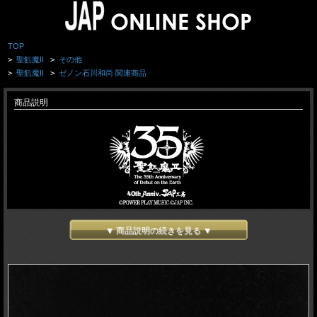
TOP
>
聖飢魔II
>
その他
>
聖飢魔II
>
ゼノン石川和尚 関連商品
商品説明
▼ 商品説明の続きを見る ▼