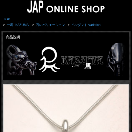
TOP
>
一馬 -KAZUMA-
>
石のバリエーション
>
ペンダント variation
商品説明