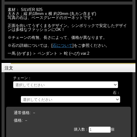
素材： SILVER 925
大きさ：縦 約18mm x 横 約20mm (丸カン含まず)
写真の石は、ベースグレードのガーネットです。
正面を向いてうずくまるデザイン。シンボリックで安定したデザイ
ンは多様なファッションにOK！
※チェーンの有無、長さによって、価格が異なります。
※石の詳細については、[
石について
]をご参照ください。
一馬 (かずま) ＞ ペンダント ＞ 蛇 (へび) var.2
注文
チェーン：
石：
通常価格:
－
価格:
－
購入数：
個