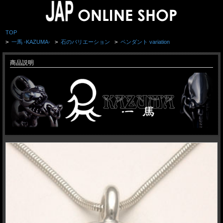
TOP
>
一馬 -KAZUMA-
>
石のバリエーション
>
ペンダント variation
商品説明