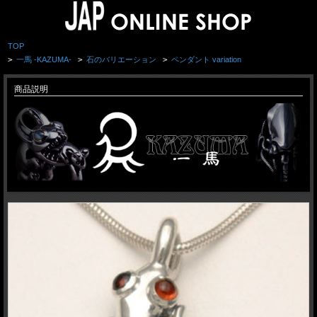
TOP
>
一馬 -KAZUMA-
>
石のバリエーション
>
ペンダント variation
商品説明