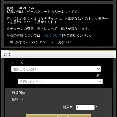
素材： SILVER 925
写真の石は、ベースグレードのガーネットです。
首元にしがみつくようなデザインは、不気味なはずのトカゲモチー
フを意外にカワイく見せてくれる。
※チェーンの有無、長さによって、価格が異なります。
※石の詳細については、[
石について
]をご参照ください。
一馬 (かずま) ＞ ペンダント ＞ トカゲ var.2
注文
チェーン：
石：
通常価格:
－
価格:
－
購入数：
個