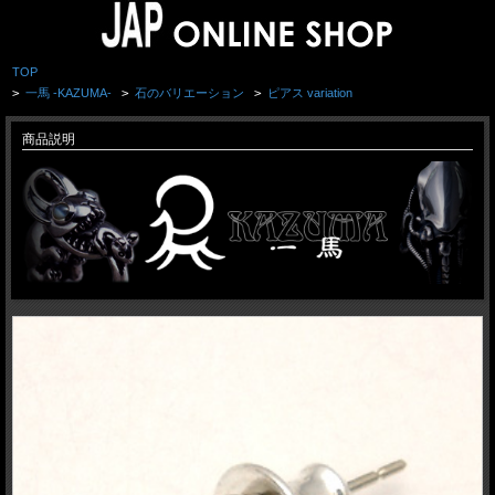
TOP
>
一馬 -KAZUMA-
>
石のバリエーション
>
ピアス variation
商品説明