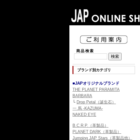
商品検索
ブランド別カテゴリ
■JAPオリジナルブランド
THE PLANET PARAMITA
BARBARA
└
Drop Petal（誕生石）
一 馬 -KAZUMA-
NAKED EYE
B.C.R.P.（革製品）
PLANET DARK（革製品）
Jumping JAP Stars（革製品他）