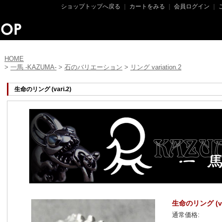
ショップトップへ戻る
｜
カートをみる
｜
会員ログイン
｜
HOME
>
一馬 -KAZUMA-
>
石のバリエーション
>
リング variation.2
生命のリング (vari.2)
生命のリング (var
通常価格: