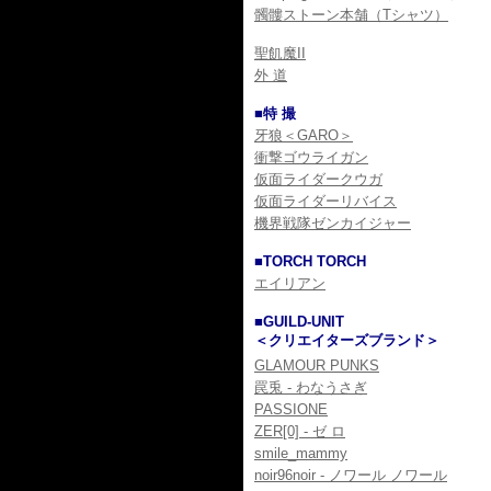
髑髏ストーン本舗（Tシャツ）
聖飢魔II
外 道
■特 撮
牙狼＜GARO＞
衝撃ゴウライガン
仮面ライダークウガ
仮面ライダーリバイス
機界戦隊ゼンカイジャー
■TORCH TORCH
エイリアン
■GUILD-UNIT
＜クリエイターズブランド＞
GLAMOUR PUNKS
罠兎 - わなうさぎ
PASSIONE
ZER[0] - ゼ ロ
smile_mammy
noir96noir - ノワール ノワール