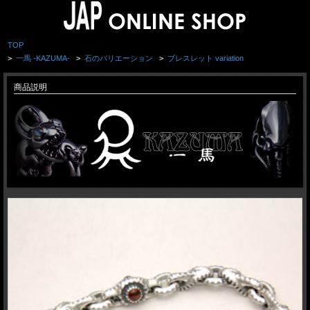
TOP
>
一馬 -KAZUMA-
>
石のバリエーション
>
ブレスレット variation
商品説明