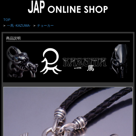
TOP
>
一馬 -KAZUMA-
>
チョーカー
商品説明