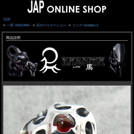
TOP
>
一馬 -KAZUMA-
>
石のバリエーション
>
リング variation.2
商品説明