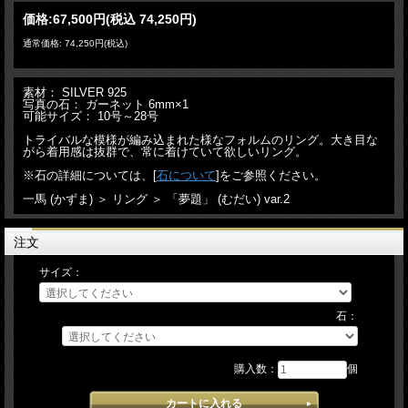
価格:
67,500円
(税込 74,250円)
通常価格: 74,250円(税込)
素材： SILVER 925
写真の石： ガーネット 6mm×1
可能サイズ： 10号～28号
トライバルな模様が編み込まれた様なフォルムのリング。大き目な
がら着用感は抜群で、常に着けていて欲しいリング。
※石の詳細については、[
石について
]をご参照ください。
一馬 (かずま) ＞ リング ＞ 「夢題」 (むだい) var.2
注文
サイズ：
石：
購入数：
個