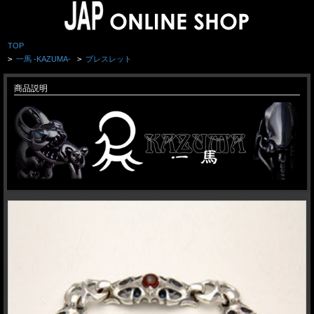
TOP
>
一馬 -KAZUMA-
>
ブレスレット
商品説明