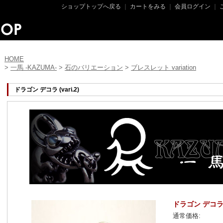
ショップトップへ戻る
｜
カートをみる
｜
会員ログイン
｜
HOME
>
一馬 -KAZUMA-
>
石のバリエーション
>
ブレスレット variation
ドラゴン デコラ (vari.2)
ドラゴン デコラ (v
通常価格: