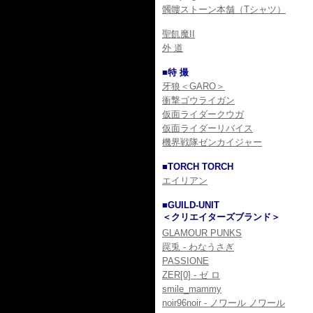
髑髏ストーン本舗（Tシャツ）
聖飢魔II
外 道
■特 撮
牙狼＜GARO＞
衝撃ゴウライガン
仮面ライダークウガ
仮面ライダーリバイス
機界戦隊ゼンカイジャー
■TORCH TORCH
エイリアン
■GUILD-UNIT
＜クリエイターズブランド＞
GLAMOUR PUNKS
罠兎 - わなうさぎ
PASSIONE
ZER[0] - ゼ ロ
smile_mammy
noir96noir - ノワール ノワール