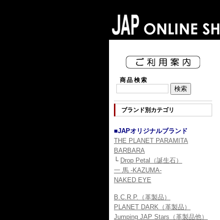
商品検索
ブランド別カテゴリ
■JAPオリジナルブランド
THE PLANET PARAMITA
BARBARA
└
Drop Petal（誕生石）
一 馬 -KAZUMA-
NAKED EYE
B.C.R.P.（革製品）
PLANET DARK（革製品）
Jumping JAP Stars（革製品他）