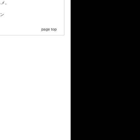
スメ。
ーン
page top