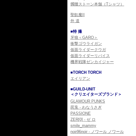
髑髏ストーン本舗（Tシャツ）
聖飢魔II
外 道
■特 撮
牙狼＜GARO＞
衝撃ゴウライガン
仮面ライダークウガ
仮面ライダーリバイス
機界戦隊ゼンカイジャー
■TORCH TORCH
エイリアン
■GUILD-UNIT
＜クリエイターズブランド＞
GLAMOUR PUNKS
罠兎 - わなうさぎ
PASSIONE
ZER[0] - ゼ ロ
smile_mammy
noir96noir - ノワール ノワール