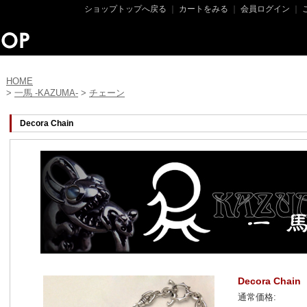
ショップトップへ戻る
｜
カートをみる
｜
会員ログイン
｜
HOME
>
一馬 -KAZUMA-
>
チェーン
Decora Chain
Decora Chain
通常価格: