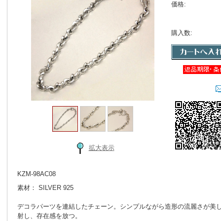
価格:
購入数:
拡大表示
KZM-98AC08
素材： SILVER 925
デコラパーツを連結したチェーン。シンプルながら造形の流麗さが美
射し、存在感を放つ。