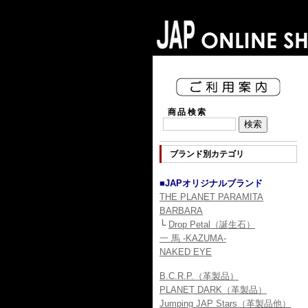
商品検索
ブランド別カテゴリ
■JAPオリジナルブランド
THE PLANET PARAMITA
BARBARA
└
Drop Petal（誕生石）
一 馬 -KAZUMA-
NAKED EYE
B.C.R.P.（革製品）
PLANET DARK（革製品）
Jumping JAP Stars（革製品他）