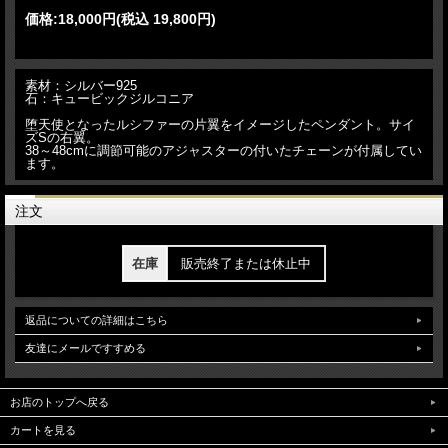
価格:
18,000円
(税込 19,800円)
素材：シルバー925
石：キュービックジルコニア
堕天使となったルシファーの片翼をイメージしたペンダント。サイ
ズSの右翼。
38～48cmに調節可能のアジャスターの付いたチェーンが付属してい
ます。
注文
在庫
販売終了または休止中
返品についての詳細はこちら
友達にメールですすめる
お店のトップへ戻る
カートを見る