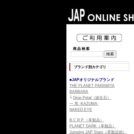
商品検索
ブランド別カテゴリ
■JAPオリジナルブランド
THE PLANET PARAMITA
BARBARA
└
Drop Petal（誕生石）
一 馬 -KAZUMA-
NAKED EYE
B.C.R.P.（革製品）
PLANET DARK（革製品）
Jumping JAP Stars（革製品他）