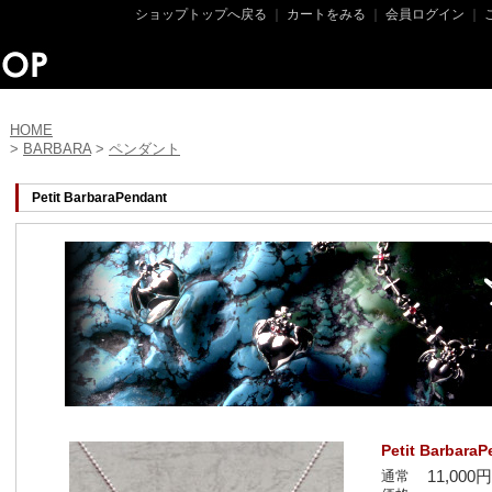
ショップトップへ戻る
｜
カートをみる
｜
会員ログイン
｜
HOME
>
BARBARA
>
ペンダント
Petit BarbaraPendant
Petit Barbara
11,000
通常