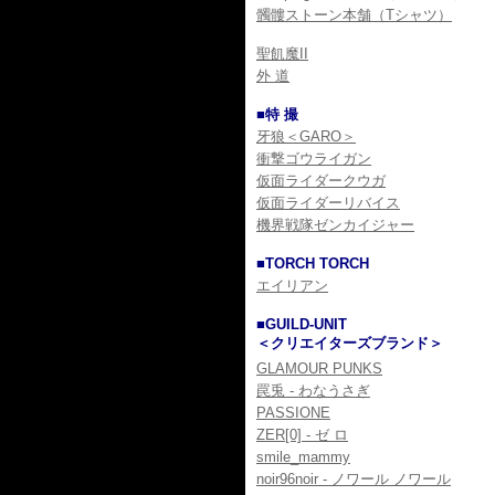
髑髏ストーン本舗（Tシャツ）
聖飢魔II
外 道
■特 撮
牙狼＜GARO＞
衝撃ゴウライガン
仮面ライダークウガ
仮面ライダーリバイス
機界戦隊ゼンカイジャー
■TORCH TORCH
エイリアン
■GUILD-UNIT
＜クリエイターズブランド＞
GLAMOUR PUNKS
罠兎 - わなうさぎ
PASSIONE
ZER[0] - ゼ ロ
smile_mammy
noir96noir - ノワール ノワール