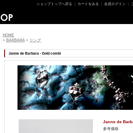
ショップトップへ戻る
｜
カートをみる
｜
会員ログイン
｜
HOME
>
BARBARA
>
リング
Janne de Barbara - Gold combi
Janne de Barb
参考価格: