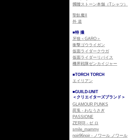
髑髏ストーン本舗（Tシャツ）
聖飢魔II
外 道
■特 撮
牙狼＜GARO＞
衝撃ゴウライガン
仮面ライダークウガ
仮面ライダーリバイス
機界戦隊ゼンカイジャー
■TORCH TORCH
エイリアン
■GUILD-UNIT
＜クリエイターズブランド＞
GLAMOUR PUNKS
罠兎 - わなうさぎ
PASSIONE
ZER[0] - ゼ ロ
smile_mammy
noir96noir - ノワール ノワール