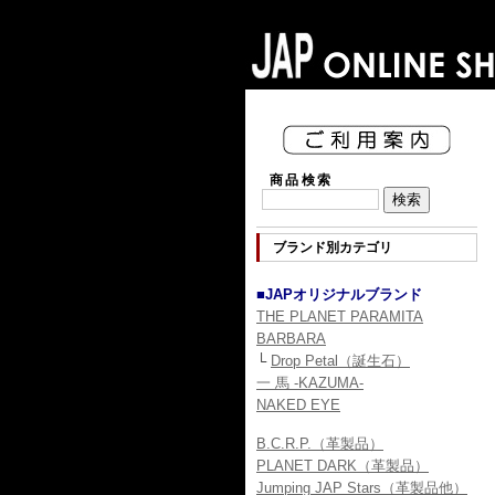
商品検索
ブランド別カテゴリ
■JAPオリジナルブランド
THE PLANET PARAMITA
BARBARA
└
Drop Petal（誕生石）
一 馬 -KAZUMA-
NAKED EYE
B.C.R.P.（革製品）
PLANET DARK（革製品）
Jumping JAP Stars（革製品他）