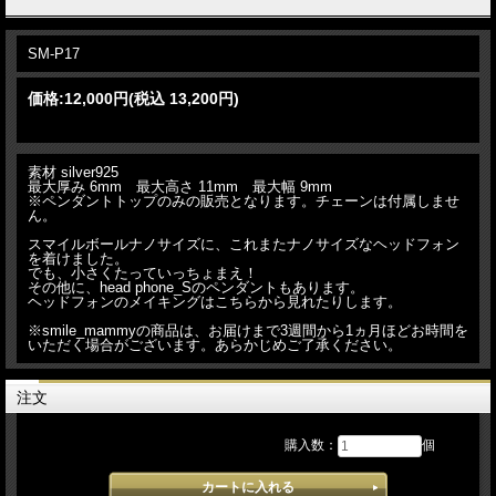
SM-P17
価格:
12,000円
(税込 13,200円)
素材 silver925
最大厚み 6mm 最大高さ 11mm 最大幅 9mm
※ペンダントトップのみの販売となります。チェーンは付属しませ
ん。
スマイルボールナノサイズに、これまたナノサイズなヘッドフォン
を着けました。
でも、小さくたっていっちょまえ！
その他に、head phone_Sのペンダントもあります。
ヘッドフォンのメイキングはこちらから見れたりします。
※smile_mammyの商品は、お届けまで3週間から1ヵ月ほどお時間を
いただく場合がございます。あらかじめご了承ください。
注文
購入数：
個