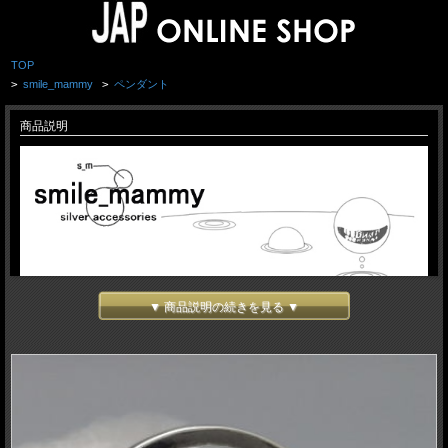
TOP
>
smile_mammy
>
ペンダント
商品説明
▼ 商品説明の続きを見る ▼
smile_mammy - スマイルマミー -
「どうせ創るなら他には無いものを そして自分が楽しめるものを」を信念とし、
彫金技術やWAX等を用いたシルバーアクセサリーを創造。
smile_mammy
https://sm-silver.com/