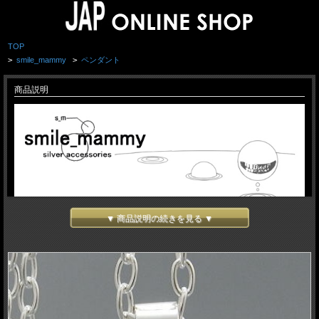
TOP
>
smile_mammy
>
ペンダント
商品説明
▼ 商品説明の続きを見る ▼
smile_mammy - スマイルマミー -
「どうせ創るなら他には無いものを そして自分が楽しめるものを」を信念とし、
彫金技術やWAX等を用いたシルバーアクセサリーを創造。
smile_mammy
https://sm-silver.com/