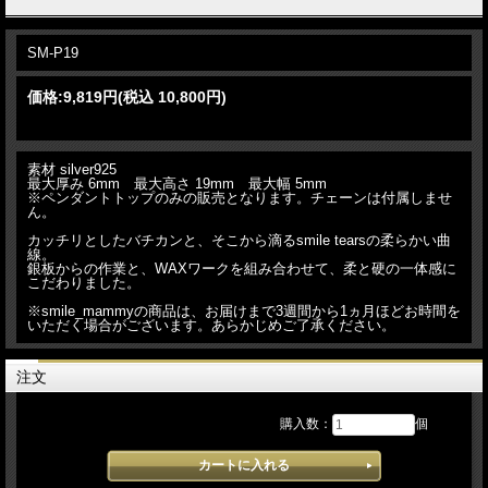
SM-P19
価格:
9,819円
(税込 10,800円)
素材 silver925
最大厚み 6mm 最大高さ 19mm 最大幅 5mm
※ペンダントトップのみの販売となります。チェーンは付属しませ
ん。
カッチリとしたバチカンと、そこから滴るsmile tearsの柔らかい曲
線。
銀板からの作業と、WAXワークを組み合わせて、柔と硬の一体感に
こだわりました。
※smile_mammyの商品は、お届けまで3週間から1ヵ月ほどお時間を
いただく場合がございます。あらかじめご了承ください。
注文
購入数：
個