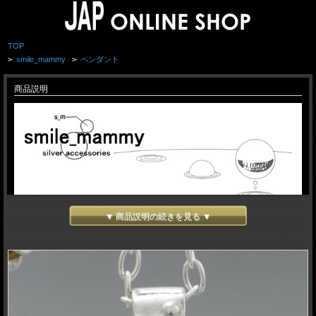
TOP
>
smile_mammy
>
ペンダント
商品説明
▼ 商品説明の続きを見る ▼
smile_mammy - スマイルマミー -
「どうせ創るなら他には無いものを そして自分が楽しめるものを」を信念とし、
彫金技術やWAX等を用いたシルバーアクセサリーを創造。
smile_mammy
https://sm-silver.com/