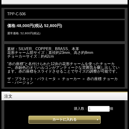
TPP-C-506
価格:
48,000円
(税込 52,800円)
通常価格: 52,800円(税込)
素材：SILVER、COPPER、BRASS、本革
花形チャーム部サイズ：直径約23mm、高さ約8mm
チョーカーサイズ：約42cm
“赤の座標”と名付けられた12弁の花形チャームを使ったチョーカ
ー。赤銅色のオリハルコンがアンティークな雰囲気を醸し出してい
ます。赤の座標をスライドさせることでサイズの調整が可能です。
ザ・プラネット・パラミータ ＞ チョーカー ＞ 赤の座標 チョーカ
ー・バージョン
注文
購入数：
個