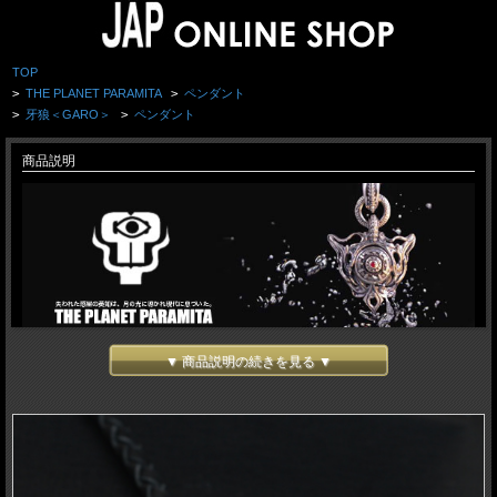
TOP
>
THE PLANET PARAMITA
>
ペンダント
>
牙狼＜GARO＞
>
ペンダント
商品説明
▼ 商品説明の続きを見る ▼