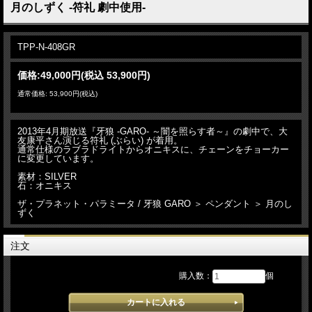
月のしずく -符礼 劇中使用-
TPP-N-408GR
価格:
49,000円
(税込 53,900円)
通常価格: 53,900円(税込)
2013年4月期放送『牙狼 -GARO- ～闇を照らす者～』の劇中で、大
友康平さん演じる符礼 (ぶらい) が着用。
通常仕様のラブラドライトからオニキスに、チェーンをチョーカー
に変更しています。
素材：SILVER
石：オニキス
ザ・プラネット・パラミータ / 牙狼 GARO ＞ ペンダント ＞ 月のし
ずく
注文
購入数：
個